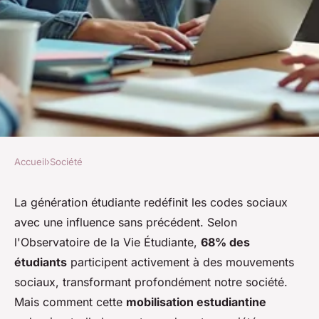
Accueil
›
Société
SOCIÉTÉ
Actualités vie étudiante :
La génération étudiante redéfinit les codes sociaux
avec une influence sans précédent. Selon
tendances et impacts sur la
l'Observatoire de la Vie Étudiante,
68% des
société
étudiants
participent activement à des mouvements
sociaux, transformant profondément notre société.
Adèle
•
30 janvier 2026
•
7 min de lecture
Mais comment cette
mobilisation estudiantine