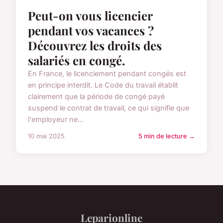
Peut-on vous licencier
pendant vos vacances ?
Découvrez les droits des
salariés en congé.
En France, le licenciement pendant congés est
en principe interdit. Le Code du travail établit
clairement que la période de congé payé
suspend le contrat de travail, ce qui signifie que
l'employeur ne...
10 mai 2025
5 min de lecture →
Leparionline