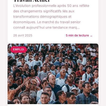
L'évolution professionnelle après 50 ans reflète
des changements significatifs liés aux
transformations démographiques et
économiques. Le marché du travail senior
connaît aujourd'hui une tendance marq...
26 avril 2025
5 min de lecture →
EMPLOI