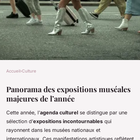
Accueil
›
Culture
CULTURE
Panorama des expositions muséales
Les Expositions Muséales
majeures de l’année
Incontournables de l'Année :
Un Tour d'Horizon Fascinant
Cette année, l’
agenda culturel
se distingue par une
sélection d’
expositions incontournables
qui
Adèle
•
10 mai 2025
•
3 min de lecture
rayonnent dans les musées nationaux et
internationaux. Ces manifestations artistiques reflètent