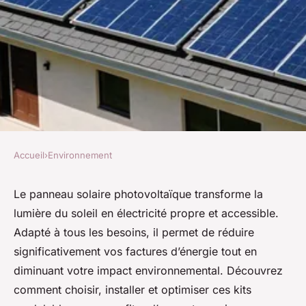
Accueil
›
Environnement
ENVIRONNEMENT
Panneau solaire
Le panneau solaire photovoltaïque transforme la
lumière du soleil en électricité propre et accessible.
photovoltaïque : maximisez
Adapté à tous les besoins, il permet de réduire
votre énergie solaire !
significativement vos factures d’énergie tout en
diminuant votre impact environnemental. Découvrez
Adèle
•
6 septembre 2025
•
5 min de lecture
comment choisir, installer et optimiser ces kits