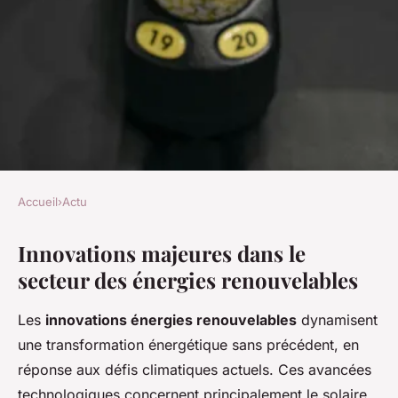
Accueil
›
Actu
ACTU
Innovations majeures dans le
Quelles innovations changent
secteur des énergies renouvelables
le paysage des énergies
renouvelables ?
Les
innovations énergies renouvelables
dynamisent
une transformation énergétique sans précédent, en
Adèle
•
5 mai 2025
•
5 min de lecture
réponse aux défis climatiques actuels. Ces avancées
technologiques concernent principalement le solaire